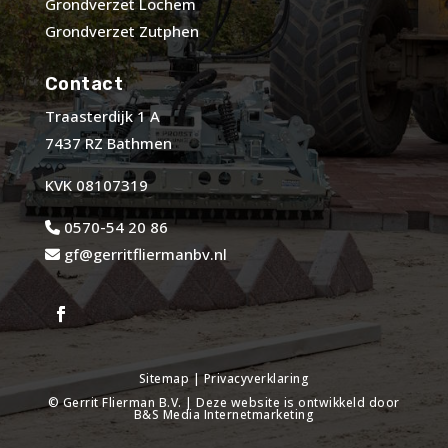
Grondverzet Lochem
Grondverzet Zutphen
Contact
Traasterdijk 1 A
7437 RZ Bathmen
KVK 08107319
0570-54 20 86
gf@gerritfliermanbv.nl
Sitemap
|
Privacyverklaring
©
Gerrit Flierman B.V.
| Deze website is ontwikkeld door
B&S Media Internetmarketing