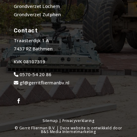
Grondverzet Lochem
Grondverzet Zutphen
Contact
Traasterdijk 1 A
7437 RZ Bathmen
KVK 08107319
0570-54 20 86
gf@gerritfliermanbv.nl
Sitemap
|
Privacyverklaring
©
Gerrit Flierman B.V.
| Deze website is ontwikkeld door
B&S Media Internetmarketing